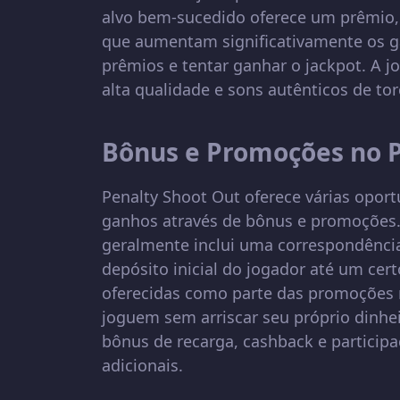
alvo bem-sucedido oferece um prêmio, 
que aumentam significativamente os g
prêmios e tentar ganhar o jackpot. A 
alta qualidade e sons autênticos de t
Bônus e Promoções no P
Penalty Shoot Out oferece várias opo
ganhos através de bônus e promoções
geralmente inclui uma correspondência
depósito inicial do jogador até um cer
oferecidas como parte das promoções 
joguem sem arriscar seu próprio dinhe
bônus de recarga, cashback e particip
adicionais.