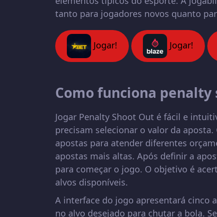
elementos típicos do esporte. A jogabil
tanto para jogadores novos quanto par
Jogar!
Jogar!
Como funciona penalty 
Jogar Penalty Shoot Out é fácil e intuit
precisam selecionar o valor da aposta
apostas para atender diferentes orçam
apostas mais altas. Após definir a apos
para começar o jogo. O objetivo é acer
alvos disponíveis.
A interface do jogo apresentará cinco a
no alvo desejado para chutar a bola. S