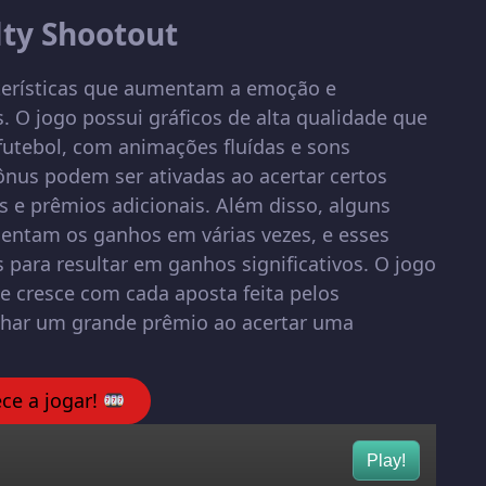
lty Shootout
cterísticas que aumentam a emoção e
 O jogo possui gráficos de alta qualidade que
futebol, com animações fluídas e sons
ônus podem ser ativadas ao acertar certos
s e prêmios adicionais. Além disso, alguns
entam os ganhos em várias vezes, e esses
para resultar em ganhos significativos. O jogo
e cresce com cada aposta feita pelos
nhar um grande prêmio ao acertar uma
ce a jogar!
Play!