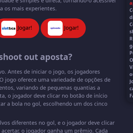
idade é simples e direta, tornando-o acessível
a
a os mais experientes.
C
d
C
Jogar!
Jogar!
s
R
g
P
shoot out aposta?
O
V
ivo. Antes de iniciar o jogo, os jogadores
o
. O jogo oferece uma variedade de opções de
J
entos, variando de pequenas quantias a
c
ta, o jogador deve clicar no botão de início
F
tar a bola no gol, escolhendo um dos cinco
lvos diferentes no gol, e o jogador deve clicar
e acertar, o jogador ganha um prêmio. Cada