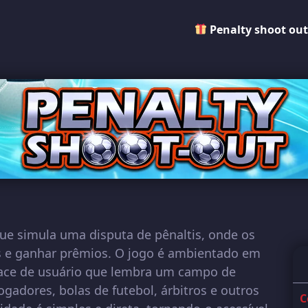
Penalty shoot out
que simula uma disputa de pênaltis, onde os
s e ganhar prêmios. O jogo é ambientado em
face de usuário que lembra um campo de
ogadores, bolas de futebol, árbitros e outros
C