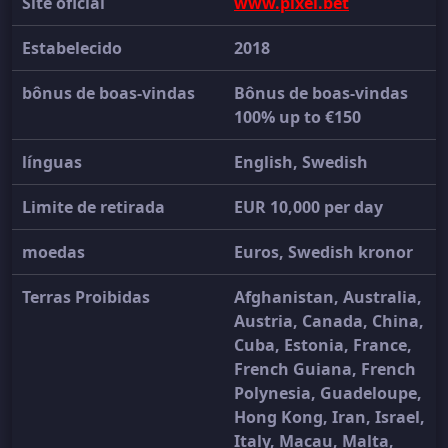
Site oficial
www.pixel.bet
Estabelecido
2018
bônus de boas-vindas
Bônus de boas-vindas
100% up to €150
línguas
English
Swedish
Limite de retirada
EUR 10,000 per day
moedas
Euros
Swedish kronor
Terras Proibidas
Afghanistan
Australia
Austria
Canada
China
Cuba
Estonia
France
French Guiana
French
Polynesia
Guadeloupe
Hong Kong
Iran
Israel
Italy
Macau
Malta