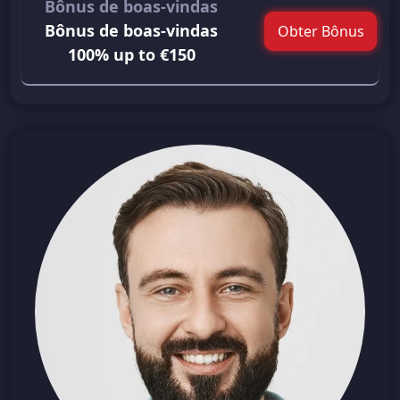
Bônus de boas-vindas
Bônus de boas-vindas
Obter Bônus
100% up to €150