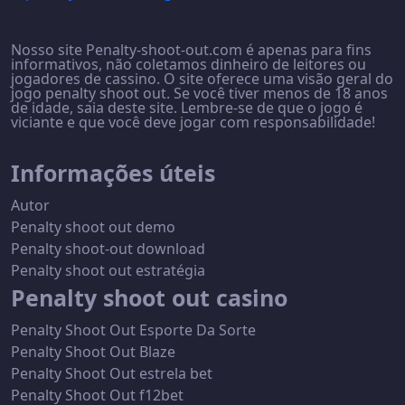
Nosso site Penalty-shoot-out.com é apenas para fins
informativos, não coletamos dinheiro de leitores ou
jogadores de cassino. O site oferece uma visão geral do
jogo penalty shoot out. Se você tiver menos de 18 anos
de idade, saia deste site. Lembre-se de que o jogo é
viciante e que você deve jogar com responsabilidade!
Informações úteis
Autor
Penalty shoot out demo
Penalty shoot-out download
Penalty shoot out estratégia
Penalty shoot out casino
Penalty Shoot Out Esporte Da Sorte
Penalty Shoot Out Blaze
Penalty Shoot Out estrela bet
Penalty Shoot Out f12bet