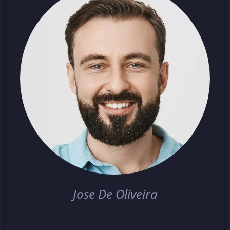
Jose De Oliveira