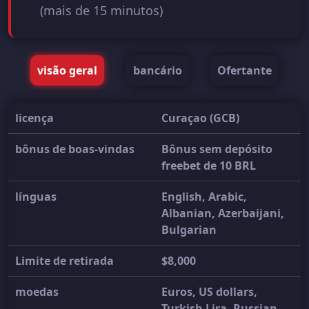
(mais de 15 minutos)
visão geral
bancário
Ofertante
licença
Curaçao (GCB)
bônus de boas-vindas
Bônus sem depósito
freebet de 10 BRL
línguas
English
Arabic
Albanian
Azerbaijani
Bulgarian
Limite de retirada
$8,000
moedas
Euros
US dollars
Turkish Lira
Russian