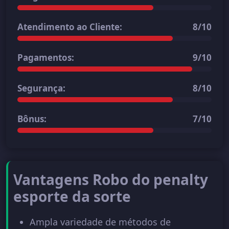
Atendimento ao Cliente:
8/10
Pagamentos:
9/10
Segurança:
8/10
Bônus:
7/10
Vantagens Robo do penalty
esporte da sorte
Ampla variedade de métodos de