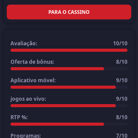
PARA O CASSINO
Avaliação:
10/10
Oferta de bônus:
8/10
Aplicativo móvel:
9/10
jogos ao vivo:
9/10
RTP %:
8/10
Programas:
7/10