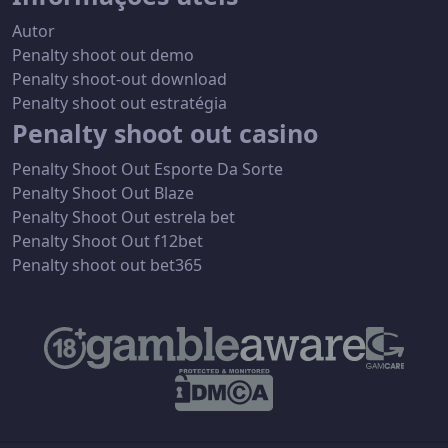
Autor
Penalty shoot out demo
Penalty shoot-out download
Penalty shoot out estratégia
Penalty shoot out casino
Penalty Shoot Out Esporte Da Sorte
Penalty Shoot Out Blaze
Penalty Shoot Out estrela bet
Penalty Shoot Out f12bet
Penalty shoot out bet365