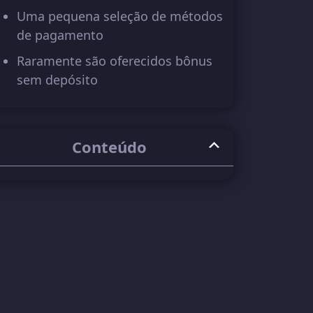
Uma pequena seleção de métodos
de pagamento
Raramente são oferecidos bônus
sem depósito
Conteúdo